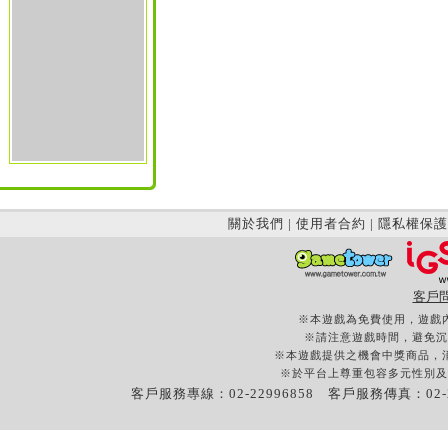
關於我們
|
使用者合約
|
隱私權保護
客戶
※本遊戲為免費使用，遊戲
※請注意遊戲時間，避免沉
※本遊戲提供之機會中獎商品，
※於平台上尊重包容多元性別及
客戶服務專線：02-22996858 客戶服務傳真：02