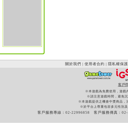
關於我們
|
使用者合約
|
隱私權保護
客戶
※本遊戲為免費使用，遊戲
※請注意遊戲時間，避免沉
※本遊戲提供之機會中獎商品，
※於平台上尊重包容多元性別及
客戶服務專線：02-22996858 客戶服務傳真：02