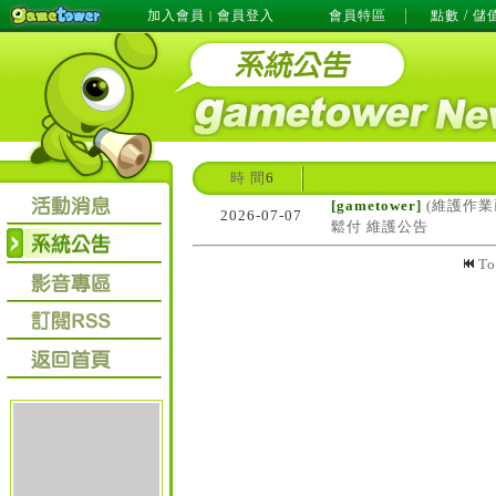
加入會員
會員登入
會員特區
點數 / 儲
|
時 間
6
[gametower]
(維護作業
2026-07-07
鬆付 維護公告
T