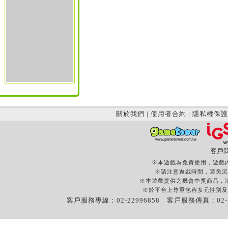
關於我們
|
使用者合約
|
隱私權保護
客戶
※本遊戲為免費使用，遊戲
※請注意遊戲時間，避免沉
※本遊戲提供之機會中獎商品，
※於平台上尊重包容多元性別及
客戶服務專線：02-22996858 客戶服務傳真：02