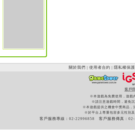
關於我們
|
使用者合約
|
隱私權保護
客戶
※本遊戲為免費使用，遊戲
※請注意遊戲時間，避免沉
※本遊戲提供之機會中獎商品，
※於平台上尊重包容多元性別及
客戶服務專線：02-22996858 客戶服務傳真：02