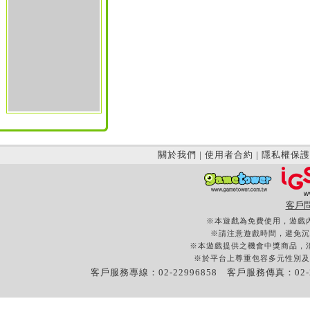
關於我們
|
使用者合約
|
隱私權保護
客戶
※本遊戲為免費使用，遊戲
※請注意遊戲時間，避免沉
※本遊戲提供之機會中獎商品，
※於平台上尊重包容多元性別及
客戶服務專線：02-22996858 客戶服務傳真：02