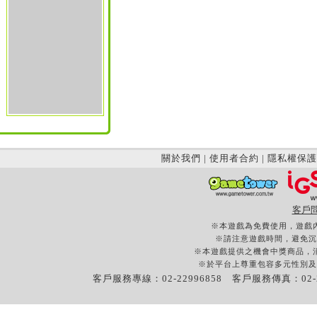
關於我們
|
使用者合約
|
隱私權保護
客戶
※本遊戲為免費使用，遊戲
※請注意遊戲時間，避免沉
※本遊戲提供之機會中獎商品，
※於平台上尊重包容多元性別及
客戶服務專線：02-22996858 客戶服務傳真：02