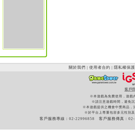
關於我們
|
使用者合約
|
隱私權保護
客戶
※本遊戲為免費使用，遊戲
※請注意遊戲時間，避免沉
※本遊戲提供之機會中獎商品，
※於平台上尊重包容多元性別及
客戶服務專線：02-22996858 客戶服務傳真：02