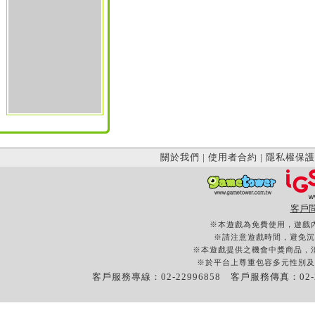
關於我們
|
使用者合約
|
隱私權保護
客戶
※本遊戲為免費使用，遊戲
※請注意遊戲時間，避免沉
※本遊戲提供之機會中獎商品，
※於平台上尊重包容多元性別及
客戶服務專線：02-22996858 客戶服務傳真：02