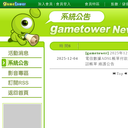
加入會員
會員登入
會員特區
點數 / 儲
|
時 間
6
[gametower]
2025年12
2025-12-04
電信數據ADSL帳單付
話帳單 維護公告
Top