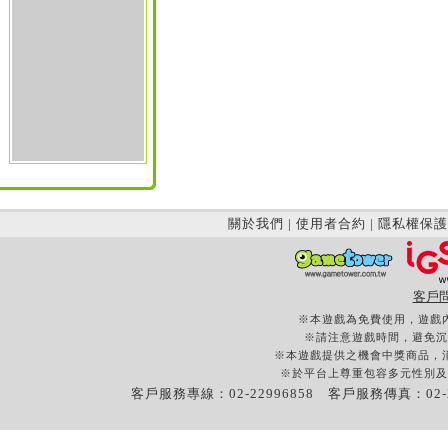
關於我們
|
使用者合約
|
隱私權保護
客戶
※本遊戲為免費使用，遊戲
※請注意遊戲時間，避免沉
※本遊戲提供之機會中獎商品，
※於平台上尊重包容多元性別及
客戶服務專線：02-22996858 客戶服務傳真：02