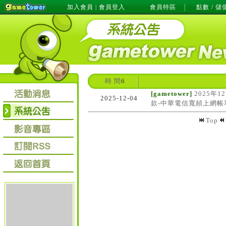
加入會員
會員登入
會員特區
點數 / 儲
|
時 間
6
[gametower]
2025年1
2025-12-04
款-中華電信寬頻上網帳
Top