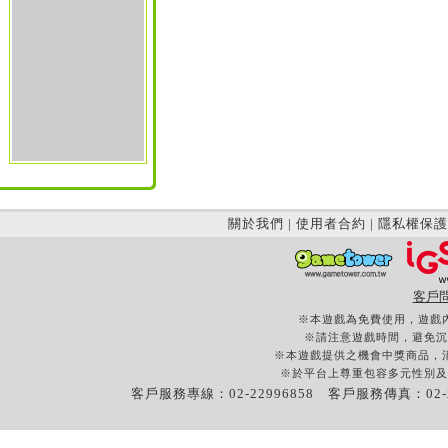
關於我們
|
使用者合約
|
隱私權保護
客戶
※本遊戲為免費使用，遊戲
※請注意遊戲時間，避免沉
※本遊戲提供之機會中獎商品，
※於平台上尊重包容多元性別及
客戶服務專線：02-22996858 客戶服務傳真：02