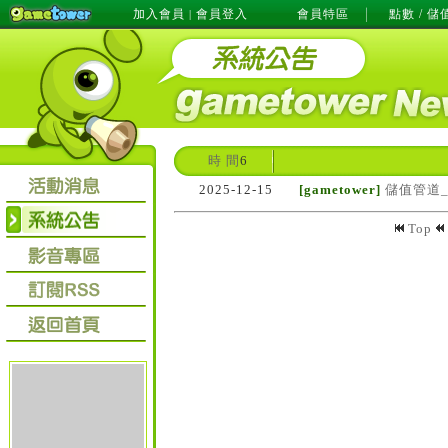
加入會員
會員登入
會員特區
點數 / 儲
|
時 間
6
2025-12-15
[gametower]
儲值管道_
Top