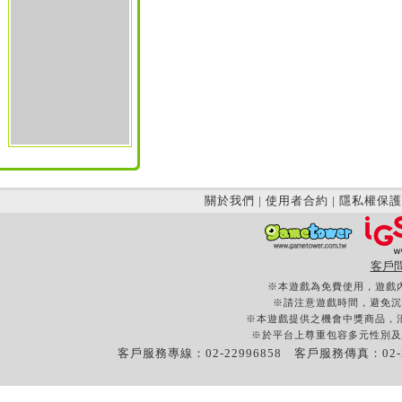
關於我們
|
使用者合約
|
隱私權保護
客戶
※本遊戲為免費使用，遊戲
※請注意遊戲時間，避免沉
※本遊戲提供之機會中獎商品，
※於平台上尊重包容多元性別及
客戶服務專線：02-22996858 客戶服務傳真：02