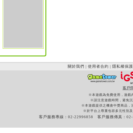
關於我們
|
使用者合約
|
隱私權保護
客戶
※本遊戲為免費使用，遊戲
※請注意遊戲時間，避免沉
※本遊戲提供之機會中獎商品，
※於平台上尊重包容多元性別及
客戶服務專線：02-22996858 客戶服務傳真：02