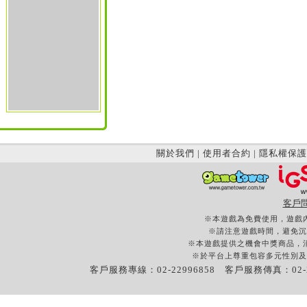
關於我們
|
使用者合約
|
隱私權保護
客戶
※本遊戲為免費使用，遊戲
※請注意遊戲時間，避免沉
※本遊戲提供之機會中獎商品，
※於平台上尊重包容多元性別及
客戶服務專線：02-22996858 客戶服務傳真：02