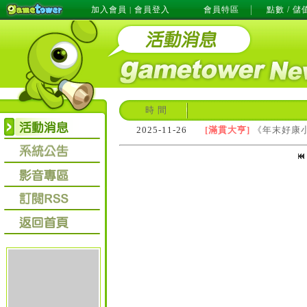
加入會員
會員登入
會員特區
點數 / 儲
|
時 間
2025-11-26
[滿貫大亨]
《年末好康小