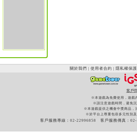
關於我們
|
使用者合約
|
隱私權保護
客戶
※本遊戲為免費使用，遊戲
※請注意遊戲時間，避免沉
※本遊戲提供之機會中獎商品，
※於平台上尊重包容多元性別及
客戶服務專線：02-22996858 客戶服務傳真：02