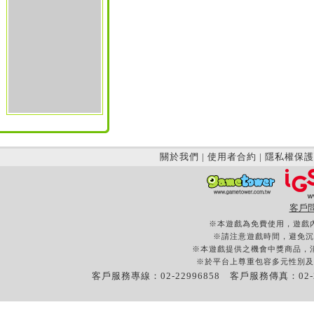
關於我們
|
使用者合約
|
隱私權保護
客戶
※本遊戲為免費使用，遊戲
※請注意遊戲時間，避免沉
※本遊戲提供之機會中獎商品，
※於平台上尊重包容多元性別及
客戶服務專線：02-22996858 客戶服務傳真：02