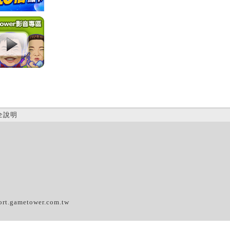
全說明
(D)
ort.gametower.com.tw