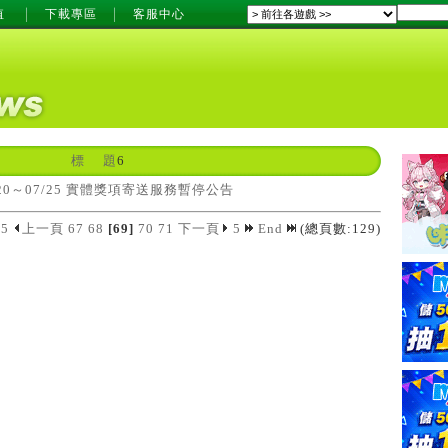
值
下載專區
客服中心
標 題
6
7/20～07/25 實體獎項寄送服務暫停公告
5
上一頁
67
68
[69]
70
71
下一頁
5
End
(總頁數:129)