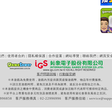
我們
|
使用者合約
|
隱私權保護
|
合作提案
|
網站導覽
|
聯絡我們
|
網頁安
客戶問題回報
|
行動版官網
※本遊戲為免費使用，遊戲內另提供購買虛擬遊戲幣、物品等付費服務。
※請注意遊戲時間，避免沉迷及不得為賭博、違反法令或類似之行為。
※本遊戲提供之機會中獎商品，消費者購買或參加活動不代表即可獲得特定商品。
※於平台上尊重包容多元性別及個體差異，避免使用有違社會善良風俗之言詞。
996858 客戶服務傳真：02-22996996 客戶服務信箱：
service@supp