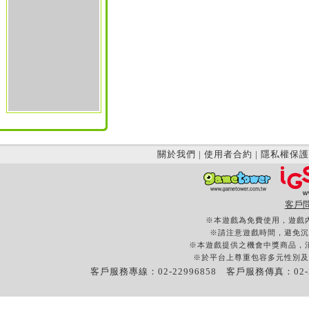
關於我們
|
使用者合約
|
隱私權保護
客戶
※本遊戲為免費使用，遊戲
※請注意遊戲時間，避免沉
※本遊戲提供之機會中獎商品，
※於平台上尊重包容多元性別及
客戶服務專線：02-22996858 客戶服務傳真：02