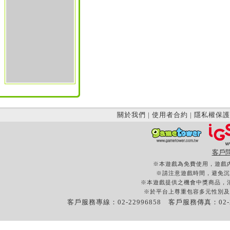
關於我們
|
使用者合約
|
隱私權保護
客戶
※本遊戲為免費使用，遊戲
※請注意遊戲時間，避免沉
※本遊戲提供之機會中獎商品，
※於平台上尊重包容多元性別及
客戶服務專線：02-22996858 客戶服務傳真：02