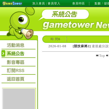
加入會員
會員登入
會員特區
點數 / 儲
|
時 間
6
2026-01-08
[競技麻將2]
違規處分說
Top