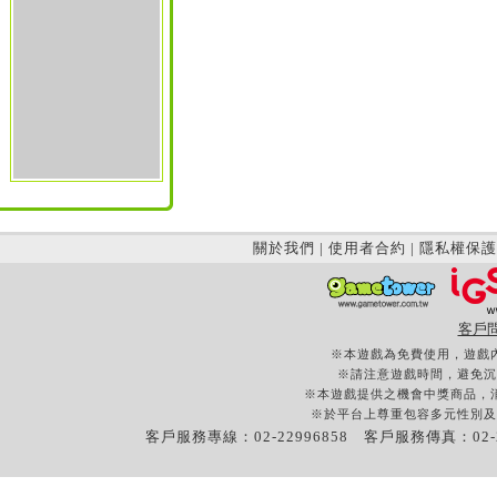
關於我們
|
使用者合約
|
隱私權保護
客戶
※本遊戲為免費使用，遊戲
※請注意遊戲時間，避免沉
※本遊戲提供之機會中獎商品，
※於平台上尊重包容多元性別及
客戶服務專線：02-22996858 客戶服務傳真：02