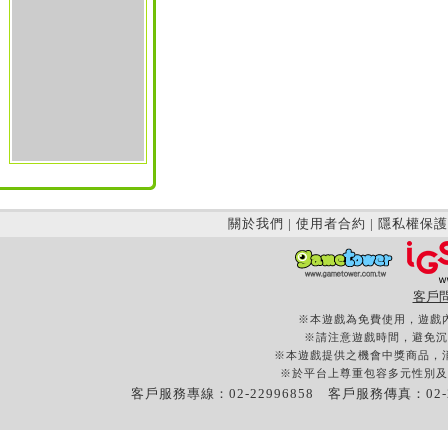
關於我們
|
使用者合約
|
隱私權保護
客戶
※本遊戲為免費使用，遊戲
※請注意遊戲時間，避免沉
※本遊戲提供之機會中獎商品，
※於平台上尊重包容多元性別及
客戶服務專線：02-22996858 客戶服務傳真：02