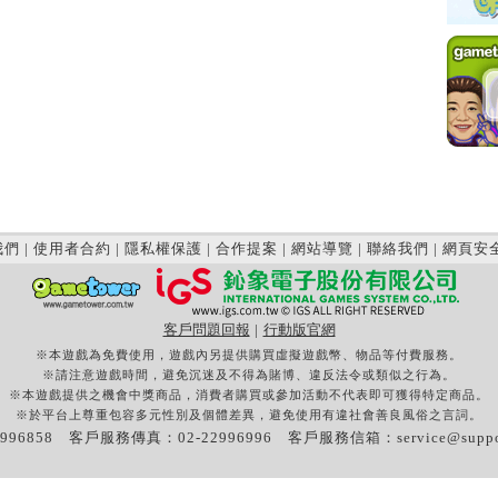
我們
|
使用者合約
|
隱私權保護
|
合作提案
|
網站導覽
|
聯絡我們
|
網頁安
客戶問題回報
|
行動版官網
※本遊戲為免費使用，遊戲內另提供購買虛擬遊戲幣、物品等付費服務。
※請注意遊戲時間，避免沉迷及不得為賭博、違反法令或類似之行為。
※本遊戲提供之機會中獎商品，消費者購買或參加活動不代表即可獲得特定商品。
※於平台上尊重包容多元性別及個體差異，避免使用有違社會善良風俗之言詞。
996858 客戶服務傳真：02-22996996 客戶服務信箱：
service@supp