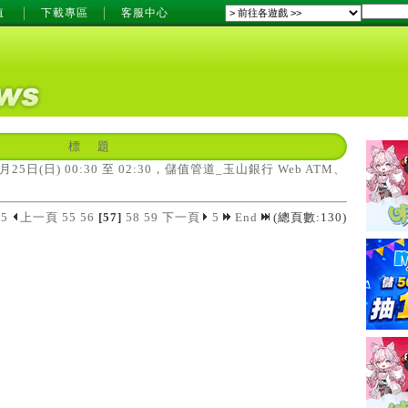
值
下載專區
客服中心
標 題
1月25日(日) 00:30 至 02:30，儲值管道_玉山銀行 Web ATM、
5
上一頁
55
56
[57]
58
59
下一頁
5
End
(總頁數:130)