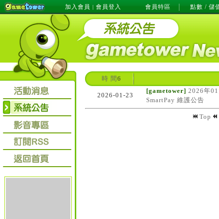
加入會員
會員登入
會員特區
點數 / 儲
|
時 間
6
[gametower]
2026年0
2026-01-23
SmartPay 維護公告
Top