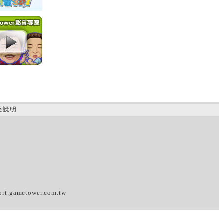
全說明
(A)
ort.gametower.com.tw