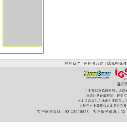
關於我們
|
使用者合約
|
隱私權保護
客戶
※本遊戲為免費使用，遊戲
※請注意遊戲時間，避免沉
※本遊戲提供之機會中獎商品，
※於平台上尊重包容多元性別及
客戶服務專線：02-22996858 客戶服務傳真：02