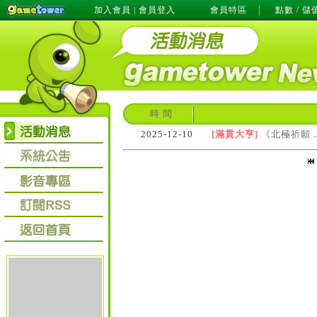
加入會員
會員登入
會員特區
點數 / 儲
|
時 間
2025-12-10
[滿貫大亨]
《北極祈願．