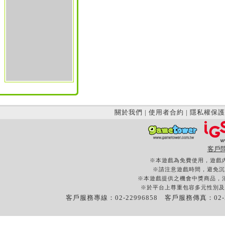
關於我們
|
使用者合約
|
隱私權保護
客戶
※本遊戲為免費使用，遊戲
※請注意遊戲時間，避免沉
※本遊戲提供之機會中獎商品，
※於平台上尊重包容多元性別及
客戶服務專線：02-22996858 客戶服務傳真：02