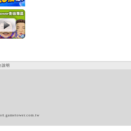
全說明
(A)
ort.gametower.com.tw