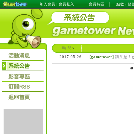
加入會員
會員登入
會員特區
點數 / 儲
|
時 間
5
2017-05-26
[gametower]
請注意！g