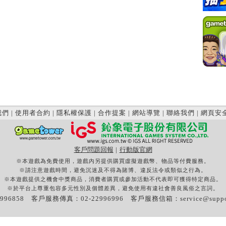
我們
|
使用者合約
|
隱私權保護
|
合作提案
|
網站導覽
|
聯絡我們
|
網頁安
客戶問題回報
|
行動版官網
※本遊戲為免費使用，遊戲內另提供購買虛擬遊戲幣、物品等付費服務。
※請注意遊戲時間，避免沉迷及不得為賭博、違反法令或類似之行為。
※本遊戲提供之機會中獎商品，消費者購買或參加活動不代表即可獲得特定商品。
※於平台上尊重包容多元性別及個體差異，避免使用有違社會善良風俗之言詞。
996858 客戶服務傳真：02-22996996 客戶服務信箱：
service@supp