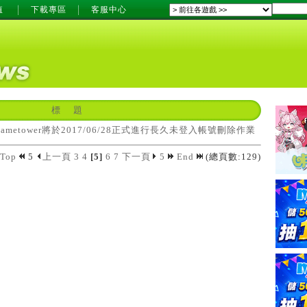
值
下載專區
客服中心
標 題
ametower將於2017/06/28正式進行長久未登入帳號刪除作業
Top
5
上一頁
3
4
[5]
6
7
下一頁
5
End
(總頁數:129)