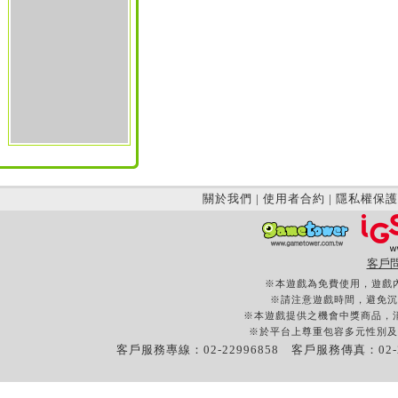
關於我們
|
使用者合約
|
隱私權保護
客戶
※本遊戲為免費使用，遊戲
※請注意遊戲時間，避免沉
※本遊戲提供之機會中獎商品，
※於平台上尊重包容多元性別及
客戶服務專線：02-22996858 客戶服務傳真：02