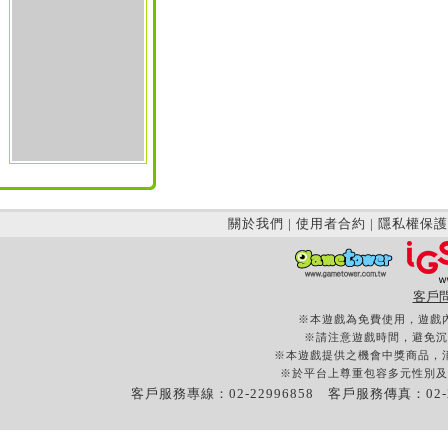
關於我們
|
使用者合約
|
隱私權保護
客戶
※本遊戲為免費使用，遊戲
※請注意遊戲時間，避免沉
※本遊戲提供之機會中獎商品，
※於平台上尊重包容多元性別及
客戶服務專線：02-22996858 客戶服務傳真：02