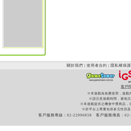
關於我們
|
使用者合約
|
隱私權保護
客戶
※本遊戲為免費使用，遊戲
※請注意遊戲時間，避免沉
※本遊戲提供之機會中獎商品，
※於平台上尊重包容多元性別及
客戶服務專線：02-22996858 客戶服務傳真：02