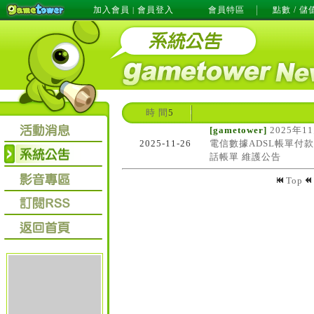
加入會員
會員登入
會員特區
點數 / 儲
|
時 間
5
[gametower]
2025年11
2025-11-26
電信數據ADSL帳單付
話帳單 維護公告
Top