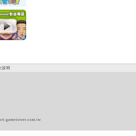
全說明
(D)
ort.gametower.com.tw