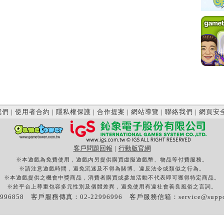
我們
|
使用者合約
|
隱私權保護
|
合作提案
|
網站導覽
|
聯絡我們
|
網頁安
客戶問題回報
|
行動版官網
※本遊戲為免費使用，遊戲內另提供購買虛擬遊戲幣、物品等付費服務。
※請注意遊戲時間，避免沉迷及不得為賭博、違反法令或類似之行為。
※本遊戲提供之機會中獎商品，消費者購買或參加活動不代表即可獲得特定商品。
※於平台上尊重包容多元性別及個體差異，避免使用有違社會善良風俗之言詞。
996858 客戶服務傳真：02-22996996 客戶服務信箱：
service@supp