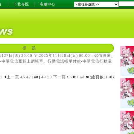
值
下載專區
客服中心
標 題
月27日(四) 20:00 至 2025年11月28日(五) 00:00，儲值管道_
款-中華電信寬頻上網帳單、行動電話帳單付款-中華電信行動電
5
上一頁
46
47
[48]
49
50
下一頁
5
End
(總頁數:130)