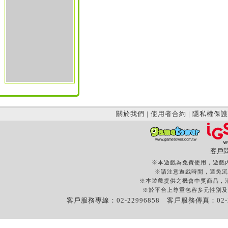
關於我們
|
使用者合約
|
隱私權保護
客戶
※本遊戲為免費使用，遊戲
※請注意遊戲時間，避免沉
※本遊戲提供之機會中獎商品，
※於平台上尊重包容多元性別及
客戶服務專線：02-22996858 客戶服務傳真：02