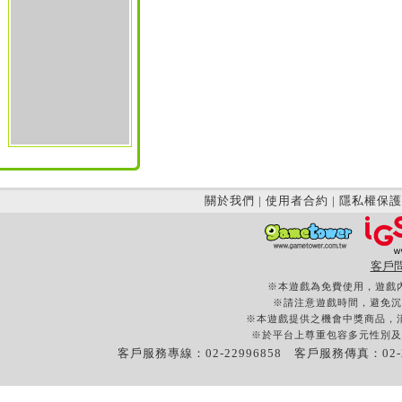
關於我們
|
使用者合約
|
隱私權保護
客戶
※本遊戲為免費使用，遊戲
※請注意遊戲時間，避免沉
※本遊戲提供之機會中獎商品，
※於平台上尊重包容多元性別及
客戶服務專線：02-22996858 客戶服務傳真：02