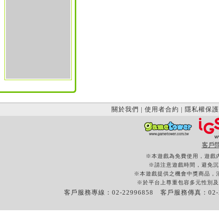
關於我們
|
使用者合約
|
隱私權保護
客戶
※本遊戲為免費使用，遊戲
※請注意遊戲時間，避免沉
※本遊戲提供之機會中獎商品，
※於平台上尊重包容多元性別及
客戶服務專線：02-22996858 客戶服務傳真：02