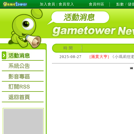
加入會員
會員登入
會員特區
點數 / 儲
|
時 間
2025-08-27
[滿貫大亨]
《小瑪莉狂