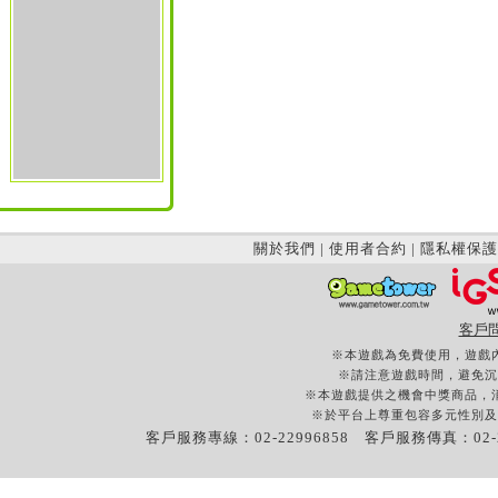
關於我們
|
使用者合約
|
隱私權保護
客戶
※本遊戲為免費使用，遊戲
※請注意遊戲時間，避免沉
※本遊戲提供之機會中獎商品，
※於平台上尊重包容多元性別及
客戶服務專線：02-22996858 客戶服務傳真：02