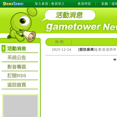
加入會員
會員登入
會員特區
點數 / 儲
|
時 間
2025-12-24
[競技麻將2]
歡喜迎跨年