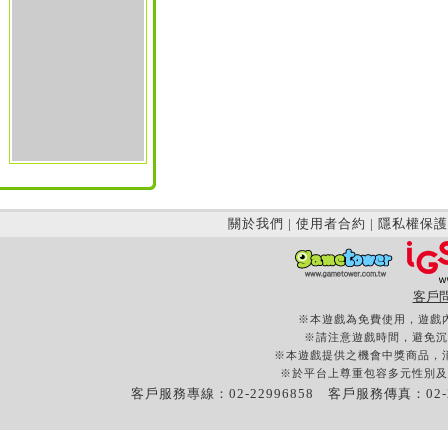
關於我們
|
使用者合約
|
隱私權保護
客戶
※本遊戲為免費使用，遊戲
※請注意遊戲時間，避免沉
※本遊戲提供之機會中獎商品，
※於平台上尊重包容多元性別及
客戶服務專線：02-22996858 客戶服務傳真：02