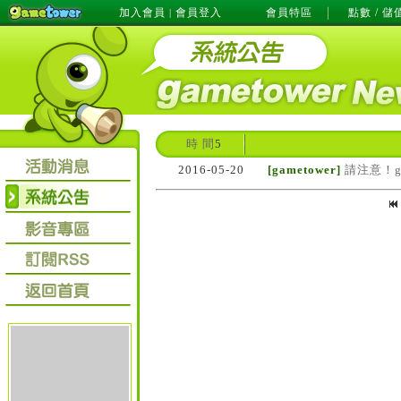
加入會員
會員登入
會員特區
點數 / 儲
|
時 間
5
2016-05-20
[gametower]
請注意！g