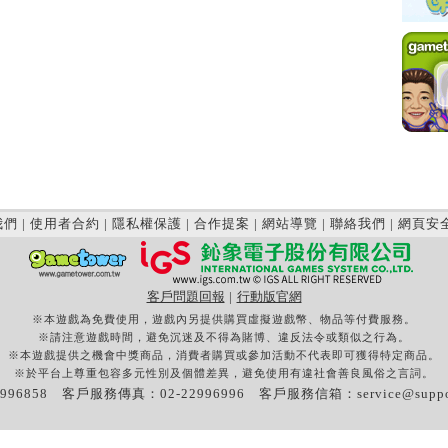
我們
|
使用者合約
|
隱私權保護
|
合作提案
|
網站導覽
|
聯絡我們
|
網頁安
客戶問題回報
|
行動版官網
※本遊戲為免費使用，遊戲內另提供購買虛擬遊戲幣、物品等付費服務。
※請注意遊戲時間，避免沉迷及不得為賭博、違反法令或類似之行為。
※本遊戲提供之機會中獎商品，消費者購買或參加活動不代表即可獲得特定商品。
※於平台上尊重包容多元性別及個體差異，避免使用有違社會善良風俗之言詞。
996858 客戶服務傳真：02-22996996 客戶服務信箱：
service@supp