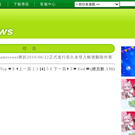
值
下載專區
客服中心
標 題
ametower將於2016/06/22正式進行長久未登入帳號刪除作業
Top
5
上一頁
2
3
[4]
5
6
下一頁
5
End
(總頁數:130)