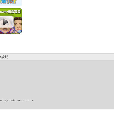
全說明
(A)
ort.gametower.com.tw