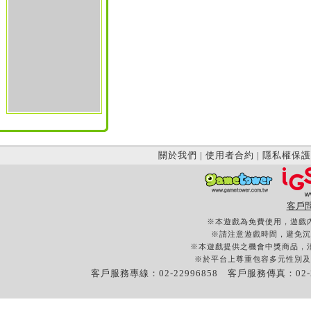
關於我們
|
使用者合約
|
隱私權保護
客戶
※本遊戲為免費使用，遊戲
※請注意遊戲時間，避免沉
※本遊戲提供之機會中獎商品，
※於平台上尊重包容多元性別及
客戶服務專線：02-22996858 客戶服務傳真：02