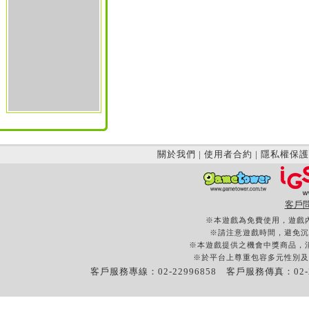
關於我們
|
使用者合約
|
隱私權保護
客戶
※本遊戲為免費使用，遊戲
※請注意遊戲時間，避免沉
※本遊戲提供之機會中獎商品，
※於平台上尊重包容多元性別及
客戶服務專線：02-22996858 客戶服務傳真：02