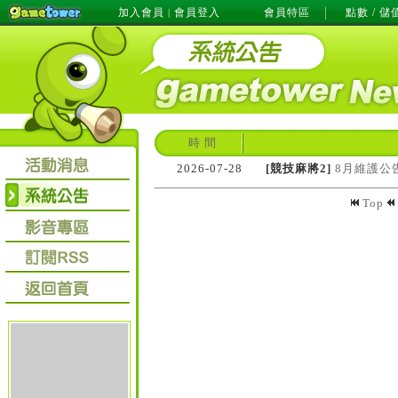
加入會員
會員登入
會員特區
點數 / 儲
|
時 間
2026-07-28
[競技麻將2]
8月維護公
Top