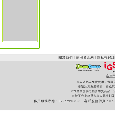
關於我們
|
使用者合約
|
隱私權保護
客戶
※本遊戲為免費使用，遊戲
※請注意遊戲時間，避免沉
※本遊戲提供之機會中獎商品，
※於平台上尊重包容多元性別及
客戶服務專線：02-22996858 客戶服務傳真：02