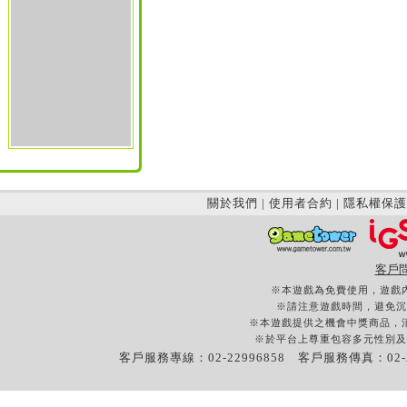
關於我們
|
使用者合約
|
隱私權保護
客戶
※本遊戲為免費使用，遊戲
※請注意遊戲時間，避免沉
※本遊戲提供之機會中獎商品，
※於平台上尊重包容多元性別及
客戶服務專線：02-22996858 客戶服務傳真：02