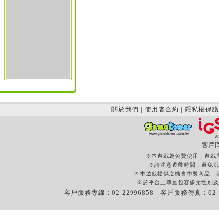
關於我們
|
使用者合約
|
隱私權保護
客戶
※本遊戲為免費使用，遊戲
※請注意遊戲時間，避免沉
※本遊戲提供之機會中獎商品，
※於平台上尊重包容多元性別及
客戶服務專線：02-22996858 客戶服務傳真：02