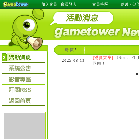
加入會員
會員登入
會員特區
點數 / 儲
|
時 間
5
[滿貫大亨]
《Street 
2025-08-13
回饋！