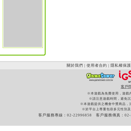
關於我們
|
使用者合約
|
隱私權保護
客戶
※本遊戲為免費使用，遊戲
※請注意遊戲時間，避免沉
※本遊戲提供之機會中獎商品，
※於平台上尊重包容多元性別及
客戶服務專線：02-22996858 客戶服務傳真：02