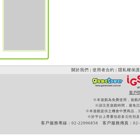
關於我們
|
使用者合約
|
隱私權保護
客戶
※本遊戲為免費使用，遊戲
※請注意遊戲時間，避免沉
※本遊戲提供之機會中獎商品，
※於平台上尊重包容多元性別及
客戶服務專線：02-22996858 客戶服務傳真：02