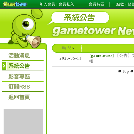
加入會員
會員登入
會員特區
點數 / 儲
|
時 間
6
[gametower]
【公告】
2026-05-11
帳
Top