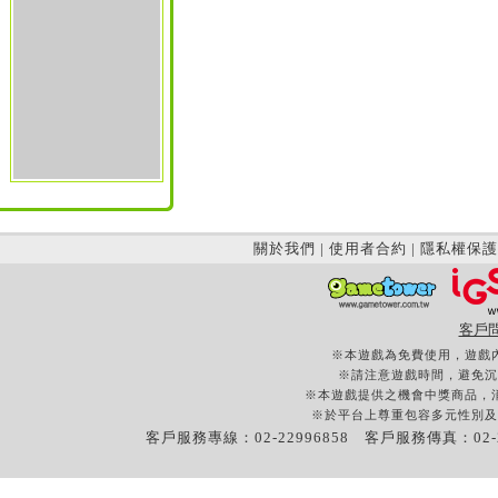
關於我們
|
使用者合約
|
隱私權保護
客戶
※本遊戲為免費使用，遊戲
※請注意遊戲時間，避免沉
※本遊戲提供之機會中獎商品，
※於平台上尊重包容多元性別及
客戶服務專線：02-22996858 客戶服務傳真：02