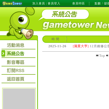
加入會員
會員登入
會員特區
點數 / 儲
|
時 間
2025-11-26
[滿貫大亨]
12月維修公
Top