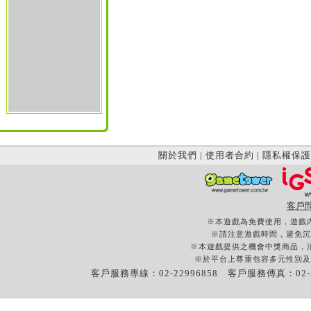
關於我們
|
使用者合約
|
隱私權保護
客戶
※本遊戲為免費使用，遊戲
※請注意遊戲時間，避免沉
※本遊戲提供之機會中獎商品，
※於平台上尊重包容多元性別及
客戶服務專線：02-22996858 客戶服務傳真：02