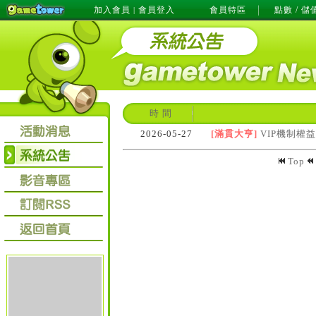
加入會員
會員登入
會員特區
點數 / 儲
|
時 間
2026-05-27
[滿貫大亨]
VIP機制權
Top