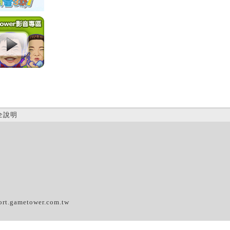
全說明
(D)
ort.gametower.com.tw