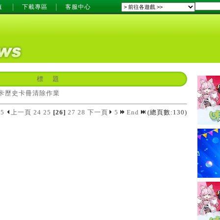
值
下載專區
客服中心
標 題
卡歷史卡冊清除作業
5
上一頁
24
25
[26]
27
28
下一頁
5
End
(總頁數:130)