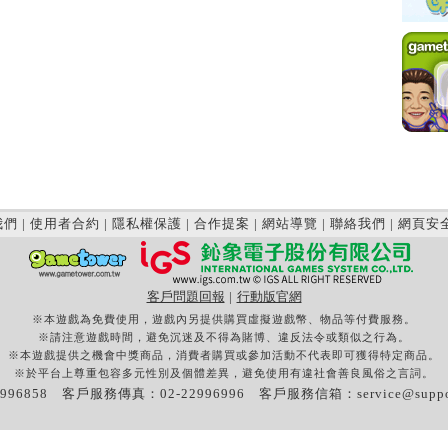
我們
|
使用者合約
|
隱私權保護
|
合作提案
|
網站導覽
|
聯絡我們
|
網頁安
客戶問題回報
|
行動版官網
※本遊戲為免費使用，遊戲內另提供購買虛擬遊戲幣、物品等付費服務。
※請注意遊戲時間，避免沉迷及不得為賭博、違反法令或類似之行為。
※本遊戲提供之機會中獎商品，消費者購買或參加活動不代表即可獲得特定商品。
※於平台上尊重包容多元性別及個體差異，避免使用有違社會善良風俗之言詞。
996858 客戶服務傳真：02-22996996 客戶服務信箱：
service@supp