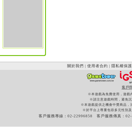
關於我們
|
使用者合約
|
隱私權保護
客戶
※本遊戲為免費使用，遊戲
※請注意遊戲時間，避免沉
※本遊戲提供之機會中獎商品，
※於平台上尊重包容多元性別及
客戶服務專線：02-22996858 客戶服務傳真：02