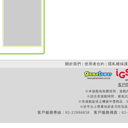
關於我們
|
使用者合約
|
隱私權保護
客戶
※本遊戲為免費使用，遊戲
※請注意遊戲時間，避免沉
※本遊戲提供之機會中獎商品，
※於平台上尊重包容多元性別及
客戶服務專線：02-22996858 客戶服務傳真：02