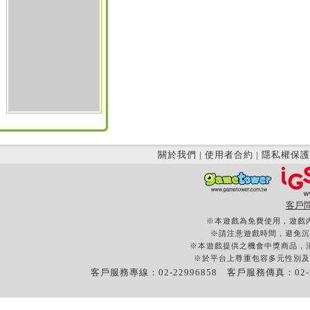
關於我們
|
使用者合約
|
隱私權保護
客戶
※本遊戲為免費使用，遊戲
※請注意遊戲時間，避免沉
※本遊戲提供之機會中獎商品，
※於平台上尊重包容多元性別及
客戶服務專線：02-22996858 客戶服務傳真：02