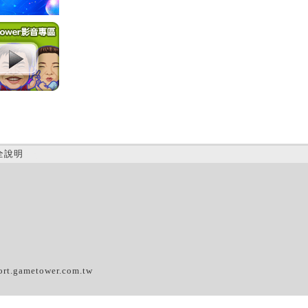
全說明
(D)
ort.gametower.com.tw