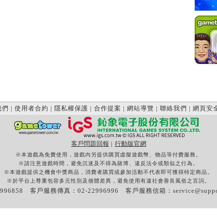
我們
|
使用者合約
|
隱私權保護
|
合作提案
|
網站導覽
|
聯絡我們
|
網頁安
客戶問題回報
|
行動版官網
※本遊戲為免費使用，遊戲內另提供購買虛擬遊戲幣、物品等付費服務。
※請注意遊戲時間，避免沉迷及不得為賭博、違反法令或類似之行為。
※本遊戲提供之機會中獎商品，消費者購買或參加活動不代表即可獲得特定商品。
※於平台上尊重包容多元性別及個體差異，避免使用有違社會善良風俗之言詞。
996858 客戶服務傳真：02-22996996 客戶服務信箱：
service@supp