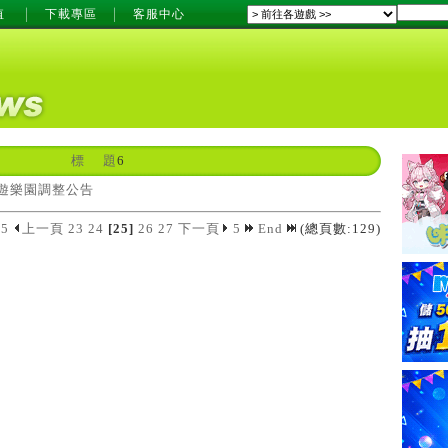
值
下載專區
客服中心
標 題
6
遊樂園調整公告
5
上一頁
23
24
[25]
26
27
下一頁
5
End
(總頁數:129)