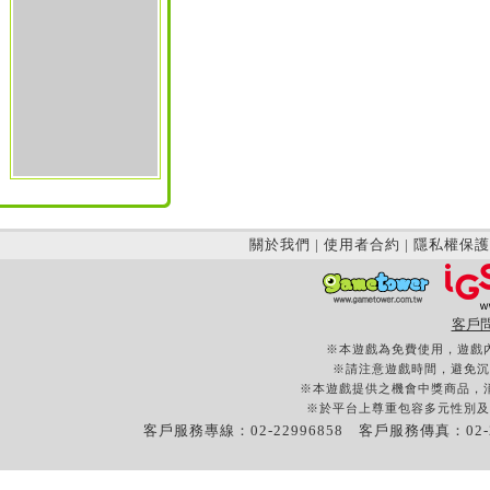
關於我們
|
使用者合約
|
隱私權保護
客戶
※本遊戲為免費使用，遊戲
※請注意遊戲時間，避免沉
※本遊戲提供之機會中獎商品，
※於平台上尊重包容多元性別及
客戶服務專線：02-22996858 客戶服務傳真：02