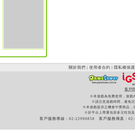
關於我們
|
使用者合約
|
隱私權保護
客戶
※本遊戲為免費使用，遊戲
※請注意遊戲時間，避免沉
※本遊戲提供之機會中獎商品，
※於平台上尊重包容多元性別及
客戶服務專線：02-22996858 客戶服務傳真：02